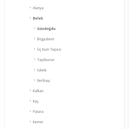
Alanya
Belek
Gündoğdu
Boğazkent
Üç Kum Tepesi
Taşlıburun
İskele
İleribaşı
Kalkan
Kaş
Patara
Kemer