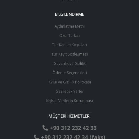
BİLGİLENDİRME
Aydınlatma Metni
Okul Turları
Tur Katılım Koşulları
Tur Kayıt Sözleşmesi
Güvenlik ve Gizlilik
Ödeme Seçenekleri
KVKK ve Gizlilik Politikası
Gezilecek Yerler
Ki̇şi̇sel Verilerin Korunması
MÜŞTERİ HİZMETLERİ
+90 312 232 42 33
+90 312 232 42 34 (faks)