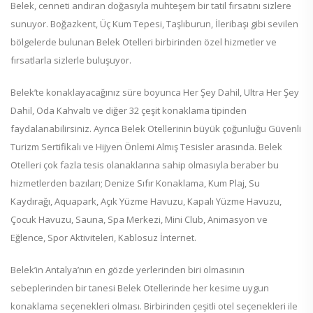
Belek, cenneti andıran doğasıyla muhteşem bir tatil fırsatını sizlere
sunuyor. Boğazkent, Üç Kum Tepesi, Taşlıburun, İleribaşı gibi sevilen
bölgelerde bulunan Belek Otelleri birbirinden özel hizmetler ve
fırsatlarla sizlerle buluşuyor.
Belek’te konaklayacağınız süre boyunca Her Şey Dahil, Ultra Her Şey
Dahil, Oda Kahvaltı ve diğer 32 çeşit konaklama tipinden
faydalanabilirsiniz. Ayrıca Belek Otellerinin büyük çoğunluğu Güvenli
Turizm Sertifikalı ve Hijyen Önlemi Almış Tesisler arasında. Belek
Otelleri çok fazla tesis olanaklarına sahip olmasıyla beraber bu
hizmetlerden bazıları; Denize Sıfır Konaklama, Kum Plaj, Su
Kaydırağı, Aquapark, Açık Yüzme Havuzu, Kapalı Yüzme Havuzu,
Çocuk Havuzu, Sauna, Spa Merkezi, Mini Club, Animasyon ve
Eğlence, Spor Aktiviteleri, Kablosuz İnternet.
Belek’in Antalya’nın en gözde yerlerinden biri olmasının
sebeplerinden bir tanesi Belek Otellerinde her kesime uygun
konaklama seçenekleri olması. Birbirinden çeşitli otel seçenekleri ile