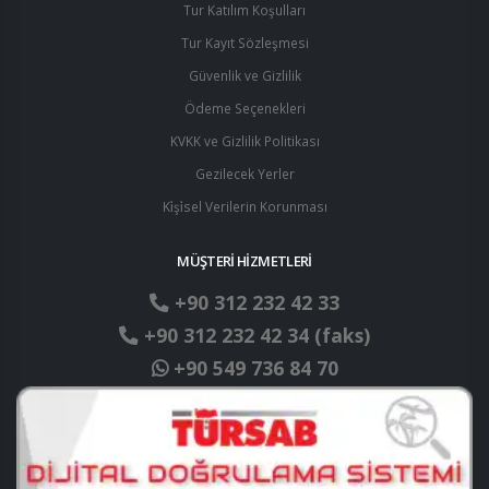
Tur Katılım Koşulları
Tur Kayıt Sözleşmesi
Güvenlik ve Gizlilik
Ödeme Seçenekleri
KVKK ve Gizlilik Politikası
Gezilecek Yerler
Ki̇şi̇sel Verilerin Korunması
MÜŞTERİ HİZMETLERİ
+90 312 232 42 33
+90 312 232 42 34 (faks)
+90 549 736 84 70