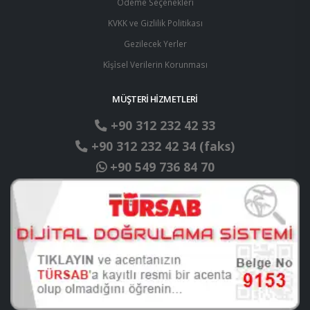
Ödeme Seçenekleri
KVKK ve Gizlilik Politikası
Gezilecek Yerler
Ki̇şi̇sel Verilerin Korunması
MÜŞTERİ HİZMETLERİ
+90 312 232 42 33
+90 312 232 42 34 (faks)
+90 549 736 84 70