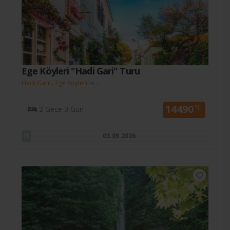
Ege Köyleri "Hadi Gari" Turu
Hadi Gari... Ege Köylerine...
14490
TL
2 Gece 3 Gün
03.09.2026