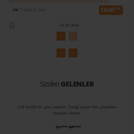
Bernina Express masalı! İsviçre, Fransa, İtalya, Avusturya ve
KESİN K.
1640
Almanya...
EUR
7 Gece 8 Gün
11.12.2026
22.08.2026
29.08.2026
09.08.2026
Sizden
GELENLER
Çok keyifli bir gezi yaşadım. Emeği geçen tüm çalışanlara
teşekkür ederim.
- So**** AK****