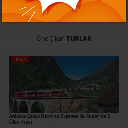
Öne Çıkan
TURLAR
DOLU
Ankara Çıkışlı Bernina Express ile Alpler'de 5
Ülke Turu