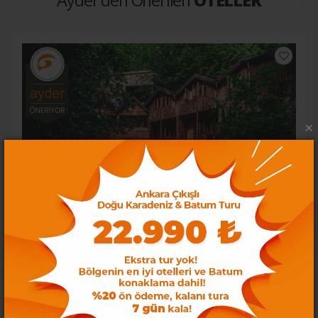
×
Karaaslan Kamping & Bungalow Otel
Kocaeli
İNCELE
Loading...