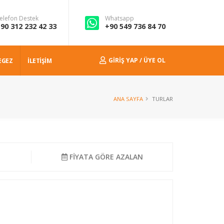
elefon Destek
Whatsapp
90 312 232 42 33
+90 549 736 84 70
GIRIŞ YAP / ÜYE OL
EGEZ
İLETİŞİM
ANA SAYFA
TURLAR
N
FİYATA GÖRE AZALAN