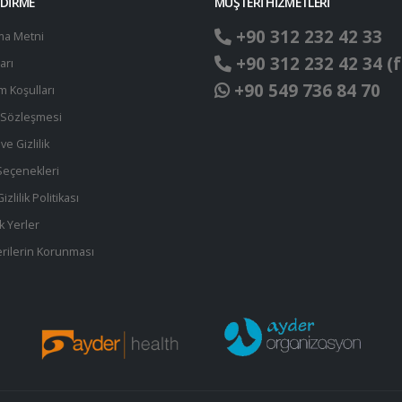
NDİRME
MÜŞTERİ HİZMETLERİ
+90 312 232 42 33
ma Metni
+90 312 232 42 34 (f
arı
+90 549 736 84 70
ım Koşulları
t Sözleşmesi
ve Gizlilik
eçenekleri
zlilik Politikası
k Yerler
 Verilerin Korunması