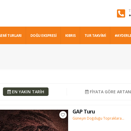
T
+
GEMİ TURLARI
DOĞU EKSPRESİ
KIBRIS
TUR TAKVİMİ
#AYDERL
EN YAKIN TARİH
FİYATA GÖRE ARTA
GAP Turu
Güneşin Doğduğu Topraklara...