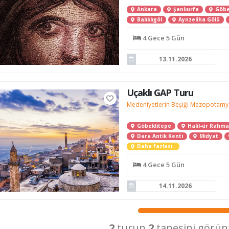
Ankara
Şanlıurfa
Göbe
Balıklıgöl
Aynzeliha Gölü
4 Gece 5 Gün
13.11.2026
Uçaklı GAP Turu
Medeniyetlerin Beşiği Mezopotamya
Göbeklitepe
Halil-ür Rahm
Dara Antik Kenti
Midyat
Daha fazlası..
4 Gece 5 Gün
14.11.2026
2
turun
2
tanesini görün