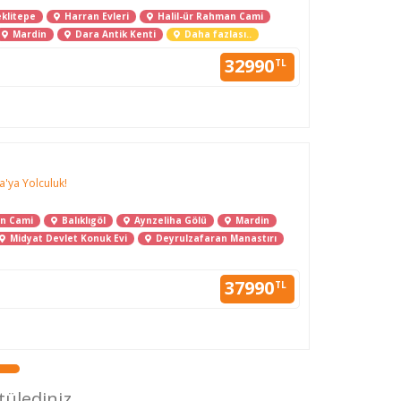
klitepe
Harran Evleri
Halil-ür Rahman Cami
Mardin
Dara Antik Kenti
Daha fazlası..
32990
TL
'ya Yolculuk!
an Cami
Balıklıgöl
Aynzeliha Gölü
Mardin
Midyat Devlet Konuk Evi
Deyrulzafaran Manastırı
37990
TL
tülediniz