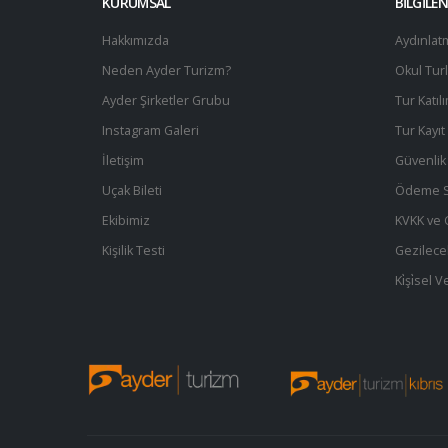
KURUMSAL
BİLGİLE
Hakkımızda
Aydınlat
Neden Ayder Turizm?
Okul Turl
Ayder Şirketler Grubu
Tur Katıl
Instagram Galeri
Tur Kayı
İletişim
Güvenlik 
Uçak Bileti
Ödeme S
Ekibimiz
KVKK ve Gi
Kişilik Testi
Gezilece
Ki̇şi̇sel