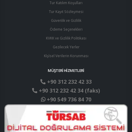
Tur Katılım Koşulları
Tur Kayıt Sözleşmesi
Güvenlik ve Gizlilik
Ödeme Seçenekleri
KVKK ve Gizlilik Politikası
Gezilecek Yerler
Ki̇şi̇sel Verilerin Korunması
MÜŞTERİ HİZMETLERİ
+90 312 232 42 33
+90 312 232 42 34 (faks)
+90 549 736 84 70