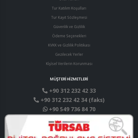
Tur Katılım Koşulları
Tur Kayıt Sözleşmesi
Güvenlik ve Gizlilik
Ödeme Seçenekleri
KVKK ve Gizlilik Politikası
Gezilecek Yerler
Ki̇şi̇sel Verilerin Korunması
MÜŞTERİ HİZMETLERİ
+90 312 232 42 33
+90 312 232 42 34 (faks)
+90 549 736 84 70