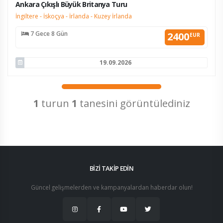
KESİN K.
Ankara Çıkışlı Büyük Britanya Turu
İngiltere - İskoçya - İrlanda - Kuzey İrlanda
7 Gece 8 Gün
2400
EUR
19.09.2026
1
turun
1
tanesini görüntülediniz
BİZİ TAKİP EDİN
Güncel gelişmelerden ve kampanyalardan haberdar olun!