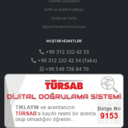
Ödeme Seçenekleri
KVKK ve Gizlilik Politikası
Gezilecek Yerler
Ki̇şi̇sel Verilerin Korunması
MÜŞTERİ HİZMETLERİ
+90 312 232 42 33
+90 312 232 42 34 (faks)
+90 549 736 84 70