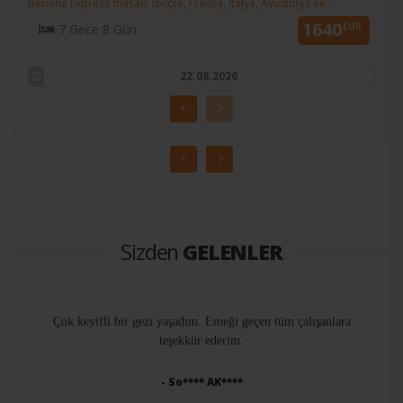
Bernina Express masalı! İsviçre, Fransa, İtalya, Avusturya ve
KESİN K.
1640
Almanya...
EUR
7 Gece 8 Gün
11.12.2026
22.08.2026
29.08.2026
09.08.2026
Sizden
GELENLER
Çok keyifli bir gezi yaşadım. Emeği geçen tüm çalışanlara
teşekkür ederim.
- So**** AK****