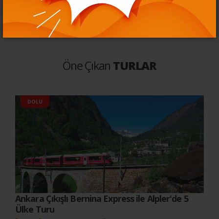
Öne Çıkan
TURLAR
DOLU
Ankara Çıkışlı Bernina Express ile Alpler'de 5
Ülke Turu