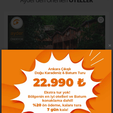
×
Karaaslan Kamping & Bungalow Otel
Kocaeli
İNCELE
Loading...