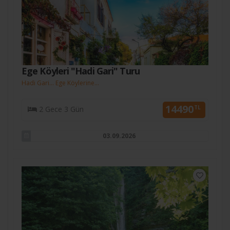
Ege Köyleri "Hadi Gari" Turu
Hadi Gari... Ege Köylerine...
14490
TL
2 Gece 3 Gün
03.09.2026