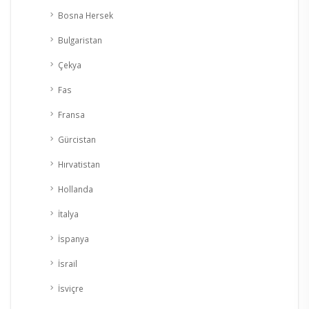
Bosna Hersek
Bulgaristan
Çekya
Fas
Fransa
Gürcistan
Hırvatistan
Hollanda
İtalya
İspanya
İsrail
İsviçre