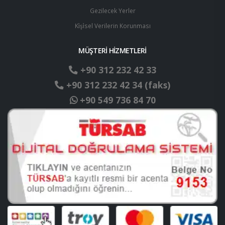
Gezilecek Yerler
Ki̇şi̇sel Verilerin Korunması
MÜŞTERİ HİZMETLERİ
+90 312 232 42 33
+90 312 232 42 34 (faks)
+90 549 736 84 70