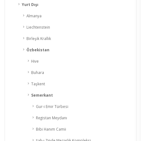
Yurt Dışı
Almanya
Liechtenstein
Birleşik Krallık
Özbekistan
Hive
Buhara
Taşkent
Semerkant
Gur-i Emir Türbesi
Registan Meydanı
Bibi Hanım Camii
Şah-ı Zinde Mezarlık Kompleksi