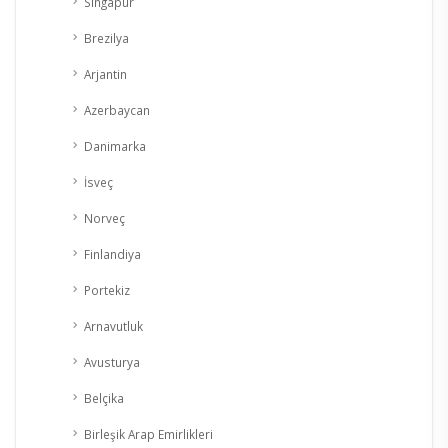
Singapur
Brezilya
Arjantin
Azerbaycan
Danimarka
İsveç
Norveç
Finlandiya
Portekiz
Arnavutluk
Avusturya
Belçika
Birleşik Arap Emirlikleri