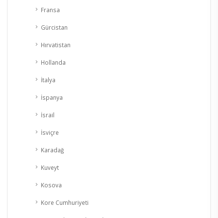
Fransa
Gürcistan
Hırvatistan
Hollanda
İtalya
İspanya
İsrail
İsviçre
Karadağ
Kuveyt
Kosova
Kore Cumhuriyeti