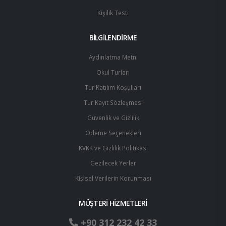
Kişilik Testi
BİLGİLENDİRME
Aydınlatma Metni
Okul Turları
Tur Katılım Koşulları
Tur Kayıt Sözleşmesi
Güvenlik ve Gizlilik
Ödeme Seçenekleri
KVKK ve Gizlilik Politikası
Gezilecek Yerler
Ki̇şi̇sel Verilerin Korunması
MÜŞTERİ HİZMETLERİ
+90 312 232 42 33