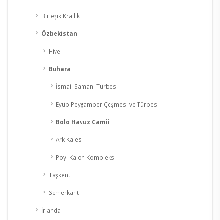
Birleşik Krallık
Özbekistan
Hive
Buhara
İsmail Samani Türbesi
Eyüp Peygamber Çeşmesi ve Türbesi
Bolo Havuz Camii
Ark Kalesi
Poyi Kalon Kompleksi
Taşkent
Semerkant
İrlanda