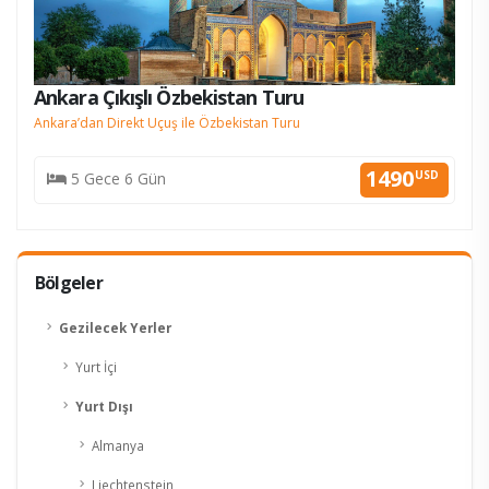
Ankara Çıkışlı Özbekistan Turu
Ankara’dan Direkt Uçuş ile Özbekistan Turu
KESİN K.
1490
USD
5 Gece 6 Gün
Bölgeler
Gezilecek Yerler
Yurt İçi
Yurt Dışı
Almanya
Liechtenstein