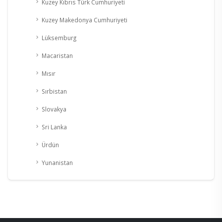
Kuzey Kıbrıs Türk Cumhuriyeti
Kuzey Makedonya Cumhuriyeti
Lüksemburg
Macaristan
Mısır
Sırbistan
Slovakya
Sri Lanka
Ürdün
Yunanistan