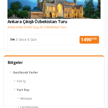
Ankara Çıkışlı Özbekistan Turu
Ankara’dan Direkt Uçuş ile Özbekistan Turu
KESİN K.
1490
USD
5 Gece 6 Gün
Bölgeler
Gezilecek Yerler
Yurt İçi
Yurt Dışı
Almanya
Liechtenstein