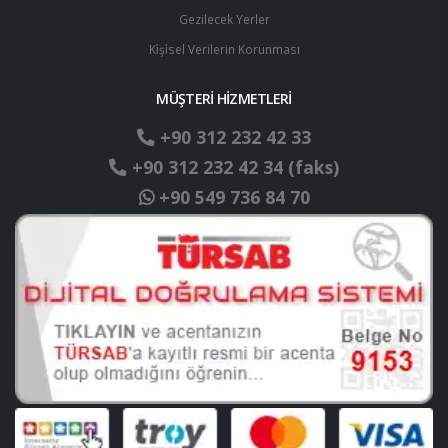
Gezilecek Yerler
Ki̇şi̇sel Verilerin Korunması
MÜŞTERİ HİZMETLERİ
+90 312 232 42 33
+90 312 232 42 34 (faks)
+90 549 736 84 70