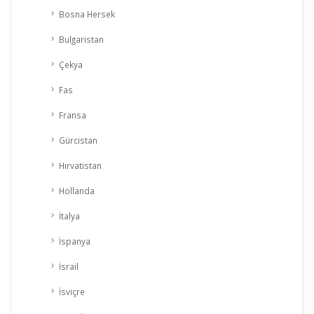
Bosna Hersek
Bulgaristan
Çekya
Fas
Fransa
Gürcistan
Hırvatistan
Hollanda
İtalya
İspanya
İsrail
İsviçre