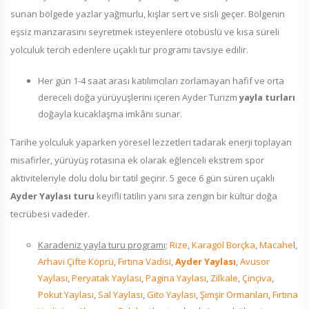
sunan bölgede yazlar yağmurlu, kışlar sert ve sisli geçer. Bölgenin
eşsiz manzarasını seyretmek isteyenlere otobüslü ve kısa süreli
yolculuk tercih edenlere uçaklı tur programı tavsiye edilir.
Her gün 1-4 saat arası katılımcıları zorlamayan hafif ve orta
dereceli doğa yürüyüşlerini içeren Ayder Turizm
yayla turları
doğayla kucaklaşma imkânı sunar.
Tarihe yolculuk yaparken yöresel lezzetleri tadarak enerji toplayan
misafirler, yürüyüş rotasına ek olarak eğlenceli ekstrem spor
aktiviteleriyle dolu dolu bir tatil geçirir. 5 gece 6 gün süren uçaklı
Ayder Yaylası turu
keyifli tatilin yanı sıra zengin bir kültür doğa
tecrübesi vadeder.
Karadeniz yayla turu programı;
Rize
,
Karagöl Borçka
,
Macahe
l,
Arhavi Çifte Köprü
,
Fırtına Vadisi
,
Ayder Yaylası
,
Avusor
Yaylası
,
Peryatak Yaylası
,
Pagina Yaylası
,
Zilkale
,
Çinçiva
,
Pokut Yaylası
,
Sal Yaylası
,
Gito Yaylası
,
Şimşir Ormanları
,
Fırtına