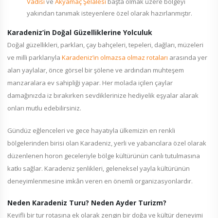
Vadisi
ve
Akyamaç Şelalesi
başta olmak üzere bölgeyi
yakından tanımak isteyenlere özel olarak hazırlanmıştır.
Karadeniz’in Doğal Güzelliklerine Yolculuk
Doğal güzellikleri, parkları, çay bahçeleri, tepeleri, dağları, müzeleri
ve milli parklarıyla
Karadeniz’in olmazsa olmaz rotaları
arasında yer
alan yaylalar, önce görsel bir şölene ve ardından muhteşem
manzaralara ev sahipliği yapar. Her molada içilen çaylar
damağınızda iz bırakırken sevdiklerinize hediyelik eşyalar alarak
onları mutlu edebilirsiniz.
Gündüz eğlenceleri ve gece hayatıyla ülkemizin en renkli
bölgelerinden birisi olan Karadeniz, yerli ve yabancılara özel olarak
düzenlenen horon geceleriyle bölge kültürünün canlı tutulmasına
katkı sağlar. Karadeniz şenlikleri, geleneksel yayla kültürünün
deneyimlenmesine imkân veren en önemli organizasyonlardır.
Neden Karadeniz Turu? Neden Ayder Turizm?
Keyifli bir tur rotasına ek olarak zengin bir doğa ve kültür deneyimi