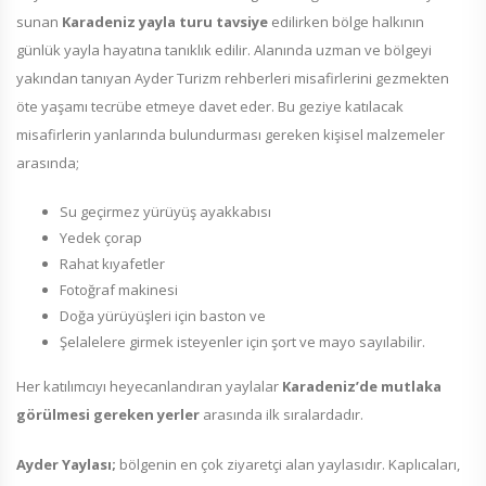
sunan
Karadeniz yayla turu tavsiye
edilirken bölge halkının
günlük yayla hayatına tanıklık edilir. Alanında uzman ve bölgeyi
yakından tanıyan Ayder Turizm rehberleri misafirlerini gezmekten
öte yaşamı tecrübe etmeye davet eder. Bu geziye katılacak
misafirlerin yanlarında bulundurması gereken kişisel malzemeler
arasında;
Su geçirmez yürüyüş ayakkabısı
Yedek çorap
Rahat kıyafetler
Fotoğraf makinesi
Doğa yürüyüşleri için baston ve
Şelalelere girmek isteyenler için şort ve mayo sayılabilir.
Her katılımcıyı heyecanlandıran yaylalar
Karadeniz’de mutlaka
görülmesi gereken yerler
arasında ilk sıralardadır.
Ayder Yaylası;
bölgenin en çok ziyaretçi alan yaylasıdır. Kaplıcaları,