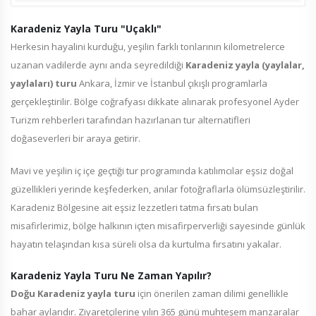
Karadeniz Yayla Turu "Uçaklı"
Herkesin hayalini kurduğu, yeşilin farklı tonlarının kilometrelerce
uzanan vadilerde aynı anda seyredildiği
Karadeniz yayla (yaylalar,
yaylaları) turu
Ankara, İzmir ve İstanbul çıkışlı programlarla
gerçekleştirilir. Bölge coğrafyası dikkate alınarak profesyonel Ayder
Turizm rehberleri tarafından hazırlanan tur alternatifleri
doğaseverleri bir araya getirir.
Mavi ve yeşilin iç içe geçtiği tur programında katılımcılar eşsiz doğal
güzellikleri yerinde keşfederken, anılar fotoğraflarla ölümsüzleştirilir.
Karadeniz Bölgesine ait eşsiz lezzetleri tatma fırsatı bulan
misafirlerimiz, bölge halkının içten misafirperverliği sayesinde günlük
hayatın telaşından kısa süreli olsa da kurtulma fırsatını yakalar.
Karadeniz Yayla Turu Ne Zaman Yapılır?
Doğu Karadeniz yayla turu
için önerilen zaman dilimi genellikle
bahar aylarıdır. Ziyaretçilerine yılın 365 günü muhteşem manzaralar