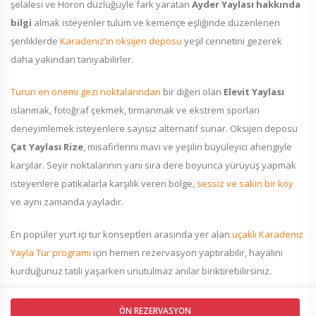
şelalesi ve Horon düzlüğüyle fark yaratan
Ayder Yaylası hakkında
bilgi
almak isteyenler tulum ve kemençe eşliğinde düzenlenen
şenliklerde
Karadeniz’in oksijen deposu
yeşil cennetini gezerek
daha yakından tanıyabilirler.
Turun en önemi gezi noktalarından
bir diğeri olan
Elevit Yaylası
ıslanmak, fotoğraf çekmek, tırmanmak ve ekstrem sporları
deneyimlemek isteyenlere sayısız alternatif sunar. Oksijen deposu
Çat Yaylası Rize
, misafirlerini mavi ve yeşilin büyüleyici ahengiyle
karşılar. Seyir noktalarının yanı sıra dere boyunca yürüyüş yapmak
isteyenlere patikalarla karşılık veren bölge,
sessiz ve sakin bir köy
ve aynı zamanda yayladır.
En popüler yurt içi tur konseptleri arasında yer alan
uçaklı Karadeniz
Yayla Tur programı
için hemen rezervasyon yaptırabilir, hayalini
kurduğunuz tatili yaşarken unutulmaz anılar biriktirebilirsiniz.
ÖN REZERVASYON