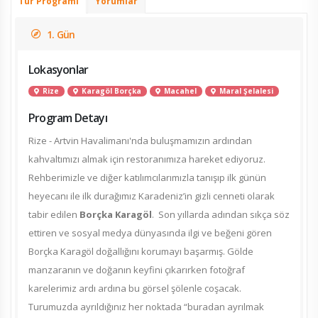
Tur Programı
Yorumlar
1. Gün
Lokasyonlar
Rize
Karagöl Borçka
Macahel
Maral Şelalesi
Program Detayı
Rize - Artvin Havalimanı'nda buluşmamızın ardından
kahvaltımızı almak için restoranımıza hareket ediyoruz.
Rehberimizle ve diğer katılımcılarımızla tanışıp ilk günün
heyecanı ile ilk durağımız Karadeniz’in gizli cenneti olarak
tabir edilen
Borçka Karagöl
. Son yıllarda adından sıkça söz
ettiren ve sosyal medya dünyasında ilgi ve beğeni gören
Borçka Karagöl doğallığını korumayı başarmış. Gölde
manzaranın ve doğanın keyfini çıkarırken fotoğraf
karelerimiz ardı ardına bu görsel şölenle coşacak.
Turumuzda ayrıldığınız her noktada “buradan ayrılmak