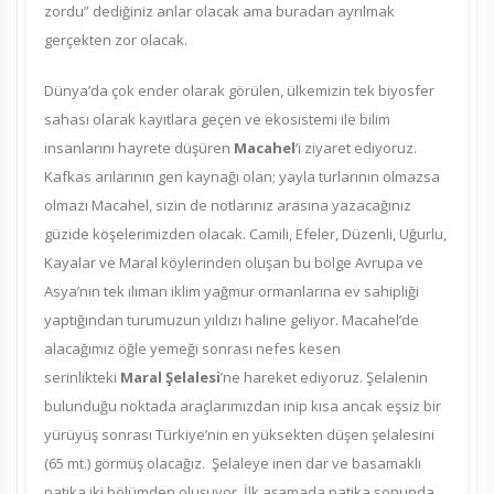
zordu” dediğiniz anlar olacak ama buradan ayrılmak
gerçekten zor olacak.
Dünya’da çok ender olarak görülen, ülkemizin tek biyosfer
sahası olarak kayıtlara geçen ve ekosistemi ile bilim
insanlarını hayrete düşüren
Macahel
’i ziyaret ediyoruz.
Kafkas arılarının gen kaynağı olan; yayla turlarının olmazsa
olmazı Macahel, sizin de notlarınız arasına yazacağınız
güzide köşelerimizden olacak. Camili, Efeler, Düzenli, Uğurlu,
Kayalar ve Maral köylerinden oluşan bu bölge Avrupa ve
Asya’nın tek ılıman iklim yağmur ormanlarına ev sahipliği
yaptığından turumuzun yıldızı haline geliyor. Macahel’de
alacağımız öğle yemeği sonrası nefes kesen
serinlikteki
Maral Şelalesi
’ne hareket ediyoruz. Şelalenin
bulunduğu noktada araçlarımızdan inip kısa ancak eşsiz bir
yürüyüş sonrası Türkiye’nin en yüksekten düşen şelalesini
(65 mt.) görmüş olacağız. Şelaleye inen dar ve basamaklı
patika iki bölümden oluşuyor. İlk aşamada patika sonunda