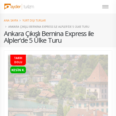
ANA SAYFA
YURT DIŞI TURLAR
ANKARA ÇIKIŞLI BERNINA EXPRESS ILE ALPLER'DE 5 ÜLKE TURU
Ankara Çıkışlı Bernina Express ile
Alpler'de 5 Ülke Turu
TARİH
DOLU
KESİN K.
YENİ