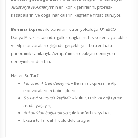
Avusturya ve Almanya
’nın en ikonik şehirlerini, pitoresk
kasabalarını ve doğal harikalarını keşfetme fırsatı sunuyor.
Bernina Express
ile panoramik tren yolculuğu, UNESCO
Dünya Mirası rotasında; göller, dağlar, nefes kesen viyadükler
ve Alp manzaraları eşliğinde gerçekleşir – bu tren hattı
panoramik camlarıyla Avrupa’nın en etkileyici demiryolu
deneyimlerinden biri.
Neden Bu Tur?
Panoramik tren deneyimi
– Bernina Express ile Alp
manzaralarının tadını çıkarın,
5 ülkeyi tek turda keşfedin
– kültür, tarih ve doğayı bir
arada yaşayın,
Ankara’dan bağlantılı uçuş
ile konforlu seyahat,
Ekstra turlar dahil, dolu dolu program!