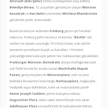
Altstadt (Eski Şehir)
, kırmızı kumtaşından inşa edilmiş
Belediye Binası
, 12. yüzyıldan günümüze ulaşan
Münster
Katedrali
ve
Ren Nehri
üzerindeki
Mittlere Rheinbrücke
görülecek yerler arasındadır.
Basel turumuzun ardından
Freiburg
gezisi için hareket
ediyoruz. Freiburg şehir turumuz sırasında; “
Bächle
” adı
verilen ve toplam uzunluğu 15,5 km’yi bulan, eski şehrin
tamamını çevreleyen küçük su kanalları, 116 metre
yüksekliğindeki kulesiyle şehrin her noktasından görülebilen
Freiburger Münster (Katedrali)
, dünya mutfağından pek
çok farklı lezzeti bir arada sunan
Markthalle (Kapalı
Pazar)
, geniş meydanı ile
Münsterplatz
, eski ve yeni
belediye binalarının bulunduğu
Rathausplatz
, mağazalar,
hediyelik eşya dükkânları, kafe ve restoranlarla çevrili
Kaiser Joseph Caddesi
, şehrin buluşma noktası
Augustiner Platz
, daha sakin atmosferiyle öne çıkan
Adelhauser Platz
ve keyifli kafe ile bahçeleriyle bilinen