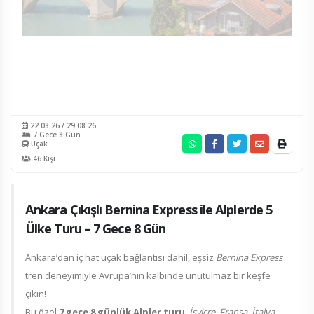
22.08.26 / 29.08.26
7 Gece 8 Gün
Uçak
46 Kişi
Ankara Çıkışlı Bernina Express ile Alplerde 5
Ülke Turu – 7 Gece 8 Gün
Ankara’dan iç hat uçak bağlantısı dahil, eşsiz
Bernina Express
tren deneyimiyle Avrupa’nın kalbinde unutulmaz bir keşfe
çıkın!
Bu özel
7 gece 8 günlük Alpler turu
,
İsviçre, Fransa, İtalya,