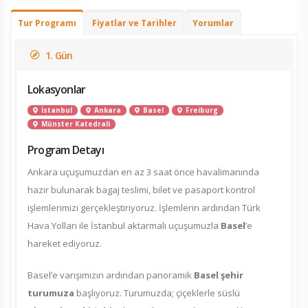
Tur Programı
Fiyatlar ve Tarihler
Yorumlar
1. Gün
Lokasyonlar
İstanbul
Ankara
Basel
Freiburg
Münster Katedrali
Program Detayı
Ankara uçuşumuzdan en az 3 saat önce havalimanında
hazır bulunarak bagaj teslimi, bilet ve pasaport kontrol
işlemlerimizi gerçekleştiriyoruz. İşlemlerin ardından Türk
Hava Yolları ile İstanbul aktarmalı uçuşumuzla
Basel
’e
hareket ediyoruz.
Basel’e varışımızın ardından panoramik
Basel şehir
turumuza
başlıyoruz. Turumuzda; çiçeklerle süslü