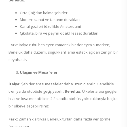
Orta Çağ’dan kalma şehirler
Modern sanat ve tasarım durakları
Kanal gezileri (özellikle Amsterdam)
Çikolata, bira ve peynir odaklı lezzet durakları
Fark:
İtalya ruhu besleyen romantik bir deneyim sunarken;
Benelux daha düzenli, soğukkanlı ama estetik açıdan zengin bir
seyahattir.
Ulaşım ve Mesafeler
İtalya:
Şehirler arası mesafeler daha uzun olabilir. Genellikle
tren ya da otobüsle geçiş yapılır.
Benelux:
Ülkeler arası geçişler
hızlı ve kısa mesafelidir. 2-3 saatlik otobüs yolculuklarıyla başka
bir ülkeye geçebilirsiniz.
Fark:
Zaman kısıtlıysa Benelux turları daha fazla yer görme
fırsatı sunar.