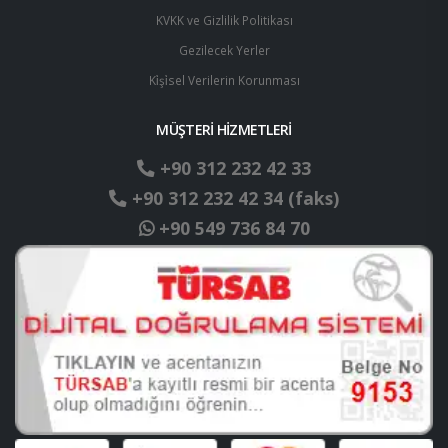
KVKK ve Gizlilik Politikası
Gezilecek Yerler
Ki̇şi̇sel Verilerin Korunması
MÜŞTERİ HİZMETLERİ
+90 312 232 42 33
+90 312 232 42 34 (faks)
+90 549 736 84 70