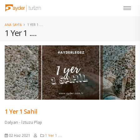
ANA SAYFA
1 YER 1 ....
1 Yer 1 ....
1 Yer 1 Sahil
Dalyan - İztuzu Plajı
02 Haz 2021
1 Yer 1 ....