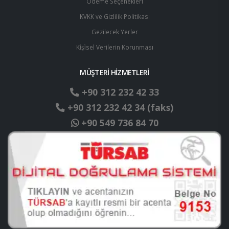
Ödeme Seçenekleri
KVKK ve Gizlilik Politikası
Gezilecek Yerler
Ki̇şi̇sel Verilerin Korunması
MÜŞTERİ HİZMETLERİ
+90 312 232 42 33
+90 312 232 42 34 (faks)
+90 549 736 84 70