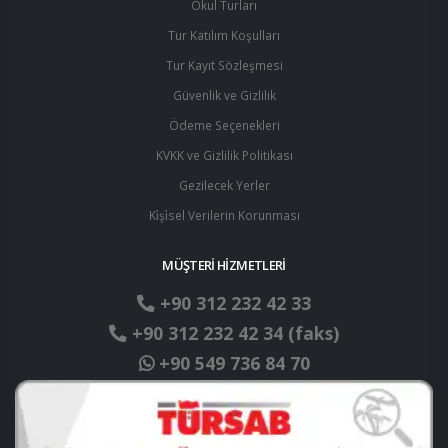
Okul Turları
Tur Katılım Koşulları
Tur Kayıt Sözleşmesi
Güvenlik ve Gizlilik
Ödeme Seçenekleri
KVKK ve Gizlilik Politikası
Gezilecek Yerler
Ki̇şi̇sel Verilerin Korunması
MÜŞTERİ HİZMETLERİ
+90 312 232 42 33
+90 312 232 42 34 (faks)
+90 549 736 84 70