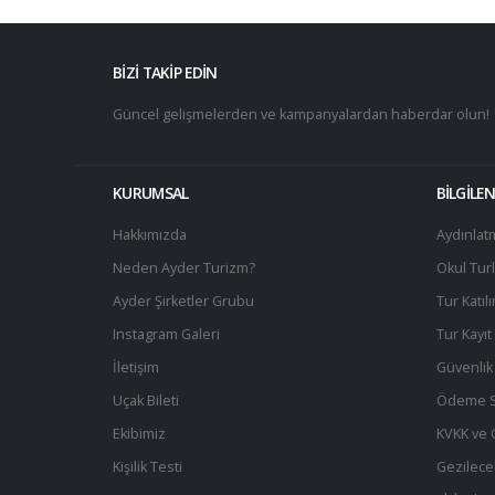
BİZİ TAKİP EDİN
Güncel gelişmelerden ve kampanyalardan haberdar olun!
KURUMSAL
BİLGİLE
Hakkımızda
Aydınlat
Neden Ayder Turizm?
Okul Turl
Ayder Şirketler Grubu
Tur Katıl
Instagram Galeri
Tur Kayı
İletişim
Güvenlik 
Uçak Bileti
Ödeme S
Ekibimiz
KVKK ve Gi
Kişilik Testi
Gezilece