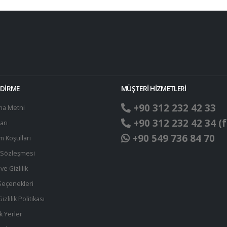
NDİRME
MÜŞTERİ HİZMETLERİ
+90 312 232 42 33
ma Metni
+90 312 232 42 34 (f
arı
+90 549 736 84 70
ım Koşulları
t Sözleşmesi
ve Gizlilik
eçenekleri
zlilik Politikası
k Yerler