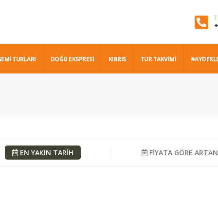
T
+
GEMİ TURLARI
DOĞU EKSPRESİ
KIBRIS
TUR TAKVİMİ
#AYDERL
EN YAKIN TARİH
FİYATA GÖRE ARTA