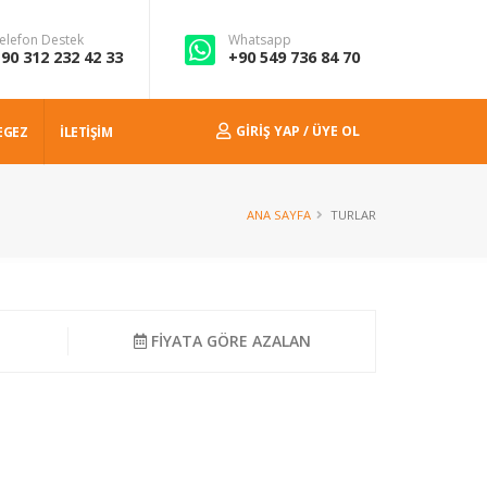
elefon Destek
Whatsapp
90 312 232 42 33
+90 549 736 84 70
GIRIŞ YAP / ÜYE OL
EGEZ
İLETİŞİM
ANA SAYFA
TURLAR
N
FİYATA GÖRE AZALAN