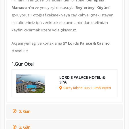
mimarinin en güzel örneklerinden biri olan
Bellapais
Manastırı
’nı ve yemyeşil dokusuyla
Beylerbeyi Köyü
nü
görüyoruz. Fotoğraf çekmek veya çay kahve içmek isteyen
misafirlerimiz için verilecek molanın ardından otelimizin
keyfini çıkarmak üzere yola çıkıyoruz.
Akşam yemeği ve konaklama
5* Lords Palace & Casino
Hotel
'de
1.Gün Oteli
LORD'S PALACE HOTEL &
SPA
Kuzey Kıbrıs Türk Cumhuriyeti
2. Gün
3. Gün