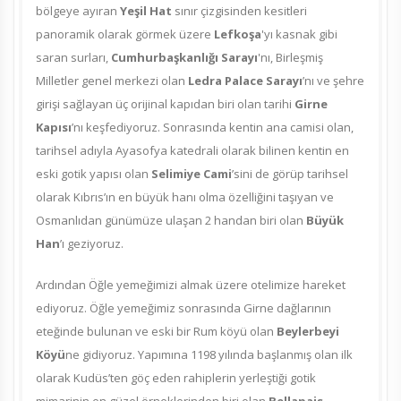
bölgeye ayıran
Yeşil Hat
sınır çizgisinden kesitleri
panoramik olarak görmek üzere
Lefkoşa
'yı kasnak gibi
saran surları,
Cumhurbaşkanlığı Sarayı
'nı, Birleşmiş
Milletler genel merkezi olan
Ledra Palace Sarayı
’nı ve şehre
girişi sağlayan üç orijinal kapıdan biri olan tarihi
Girne
Kapısı
’nı keşfediyoruz. Sonrasında kentin ana camisi olan,
tarihsel adıyla Ayasofya katedrali olarak bilinen kentin en
eski gotik yapısı olan
Selimiye Cami
’sini de görüp tarihsel
olarak Kıbrıs’ın en büyük hanı olma özelliğini taşıyan ve
Osmanlıdan günümüze ulaşan 2 handan biri olan
Büyük
Han
’ı geziyoruz.
Ardından Öğle yemeğimizi almak üzere otelimize hareket
ediyoruz. Öğle yemeğimiz sonrasında Girne dağlarının
eteğinde bulunan ve eski bir Rum köyü olan
Beylerbeyi
Köyü
ne gidiyoruz. Yapımına 1198 yılında başlanmış olan ilk
olarak Kudüs’ten göç eden rahiplerin yerleştiği gotik