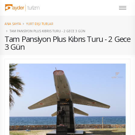
ANA SAYFA
YURT DIŞI TURLAR
TAM PANSIYON PLUS KIBRIS TURU - 2 GECE 3 GÜN
Tam Pansiyon Plus Kıbrıs Turu - 2 Gece
3 Gün