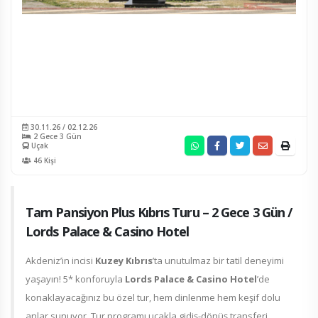
30.11.26 / 02.12.26
2 Gece 3 Gün
Uçak
46 Kişi
Tam Pansiyon Plus Kıbrıs Turu – 2 Gece 3 Gün /
Lords Palace & Casino Hotel
Akdeniz’in incisi
Kuzey Kıbrıs
’ta unutulmaz bir tatil deneyimi
yaşayın! 5* konforuyla
Lords Palace & Casino Hotel
’de
konaklayacağınız bu özel tur, hem dinlenme hem keşif dolu
anlar sunuyor. Tur programı uçakla gidiş-dönüş transferi,