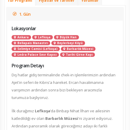
Tur Programı
Fiyatlar ve Tarihler
Yorumlar
1. Gün
Lokasyonlar
Ankara
Lefkoşa
Büyük Han
Bellapais Manastırı
Beylerbeyi Köyü
Selimiye Camisi (Lefkoşa)
Barbarlık Müzesi
Ledra Palace Sınır Kapısı
Tarihi Girne Kapı
Program Detayı
Dış hatlar gidiş terminalinde chek-in işlemlerimizin ardından
Ajet'in seferi ile Kıbrıs’a hareket. Ercan havalimanına
varışımızın ardından sonra bizi bekleyen aracımızla
turumuza başlıyoruz.
İlk durağımız
Lefkoşa
’da Binbaşı Nihat İlhan ve ailesinin
katledildiği ev olan
Barbarlık Müzesi
'ni ziyaret ediyoruz.
Ardından panoramik olarak göreceğimiz adayı iki farklı