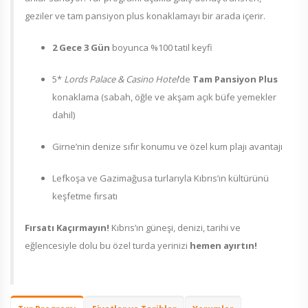
geziler ve tam pansiyon plus konaklamayı bir arada içerir.
2 Gece 3 Gün
boyunca %100 tatil keyfi
5*
Lords Palace & Casino Hotel
’de
Tam Pansiyon Plus
konaklama (sabah, öğle ve akşam açık büfe yemekler
dahil)
Girne’nin denize sıfır konumu ve özel kum plajı avantajı
Lefkoşa ve Gazimağusa turlarıyla Kıbrıs’ın kültürünü
keşfetme fırsatı
Fırsatı Kaçırmayın!
Kıbrıs’ın güneşi, denizi, tarihi ve
eğlencesiyle dolu bu özel turda yerinizi
hemen ayırtın!