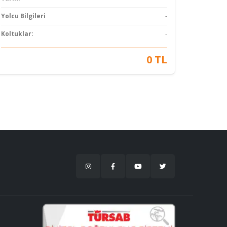
Yolcu Bilgileri
-
Koltuklar:
-
0 TL