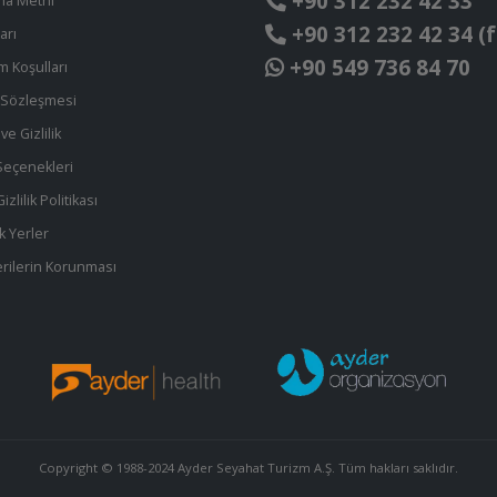
+90 312 232 42 33
ma Metni
+90 312 232 42 34 (f
arı
+90 549 736 84 70
ım Koşulları
t Sözleşmesi
ve Gizlilik
eçenekleri
zlilik Politikası
k Yerler
 Verilerin Korunması
Copyright © 1988-2024 Ayder Seyahat Turizm A.Ş. Tüm hakları saklıdır.