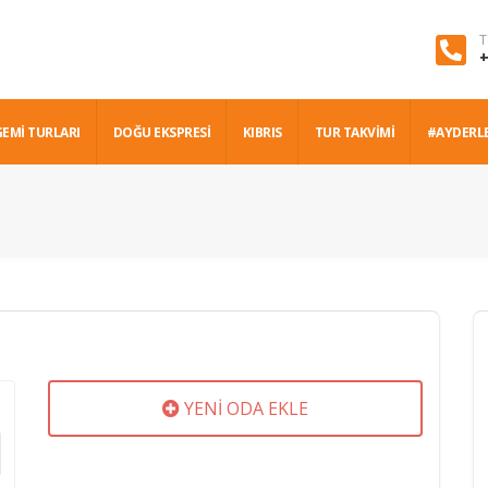
T
+
GEMİ TURLARI
DOĞU EKSPRESİ
KIBRIS
TUR TAKVİMİ
#AYDERL
YENİ ODA EKLE