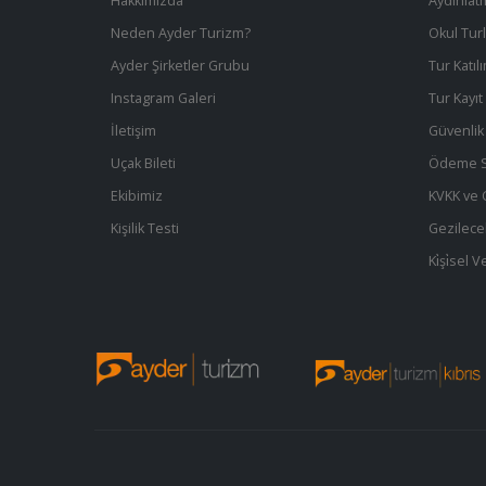
Hakkımızda
Aydınlat
Neden Ayder Turizm?
Okul Turl
Ayder Şirketler Grubu
Tur Katıl
Instagram Galeri
Tur Kayı
İletişim
Güvenlik 
Uçak Bileti
Ödeme S
Ekibimiz
KVKK ve Gi
Kişilik Testi
Gezilece
Ki̇şi̇sel