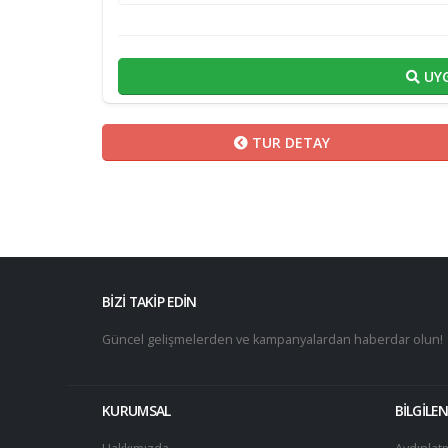
UYG
TUR DETAY
BİZİ TAKİP EDİN
Güncel gelişmelerden ve kampanyalardan haberdar olun!
KURUMSAL
BİLGİLE