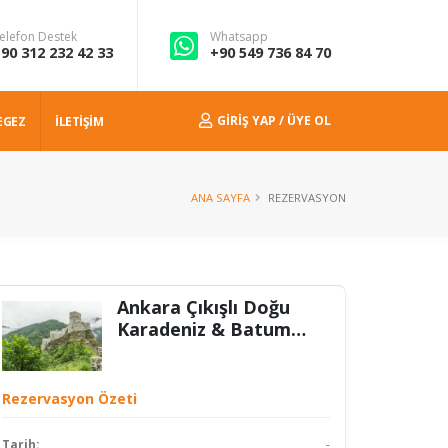
elefon Destek
Whatsapp
90 312 232 42 33
+90 549 736 84 70
GIRIŞ YAP / ÜYE OL
EGEZ
İLETİŞİM
ANA SAYFA
REZERVASYON
Ankara Çıkışlı Doğu
Karadeniz & Batum
Turu
Rezervasyon Özeti
Tarih:
-