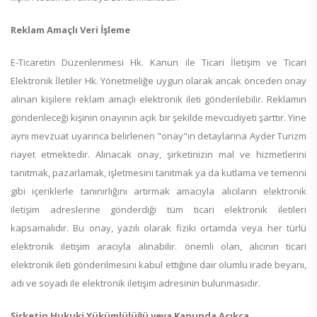
Reklam Amaçlı Veri İşleme
E-Ticaretin Düzenlenmesi Hk. Kanun ile Ticari İletişim ve Ticari
Elektronik İletiler Hk. Yönetmeliğe uygun olarak ancak önceden onay
alınan kişilere reklam amaçlı elektronik ileti gönderilebilir. Reklamın
gönderileceği kişinin onayının açık bir şekilde mevcudiyeti şarttır. Yine
aynı mevzuat uyarınca belirlenen "onay"ın detaylarına Ayder Turizm
riayet etmektedir. Alınacak onay, şirketinizin mal ve hizmetlerini
tanıtmak, pazarlamak, işletmesini tanıtmak ya da kutlama ve temenni
gibi içeriklerle tanınırlığını artırmak amacıyla alıcıların elektronik
iletişim adreslerine gönderdiği tüm ticari elektronik iletileri
kapsamalıdır. Bu onay, yazılı olarak fiziki ortamda veya her türlü
elektronik iletişim aracıyla alınabilir. önemli olan, alıcının ticari
elektronik ileti gönderilmesini kabul ettiğine dair olumlu irade beyanı,
adı ve soyadı ile elektronik iletişim adresinin bulunmasıdır.
Şirketin Hukuki Yükümlülüğü veya Kanunda Açıkça