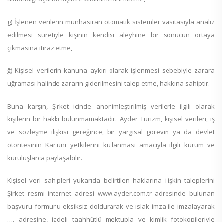
g) İşlenen verilerin münhasıran otomatik sistemler vasıtasıyla analiz
edilmesi suretiyle kişinin kendisi aleyhine bir sonucun ortaya
çıkmasına itiraz etme,
ğ) Kişisel verilerin kanuna aykırı olarak işlenmesi sebebiyle zarara
uğraması halinde zararın giderilmesini talep etme, hakkına sahiptir.
Buna karşın, Şirket içinde anonimleştirilmiş verilerle ilgili olarak
kişilerin bir hakkı bulunmamaktadır. Ayder Turizm, kişisel verileri, iş
ve sözleşme ilişkisi gereğince, bir yargısal görevin ya da devlet
otoritesinin Kanuni yetkilerini kullanması amacıyla ilgili kurum ve
kuruluşlarca paylaşabilir.
Kişisel veri sahipleri yukarıda belirtilen haklarına ilişkin taleplerini
Şirket resmi internet adresi www.ayder.com.tr adresinde bulunan
başvuru formunu eksiksiz doldurarak ve ıslak imza ile imzalayarak
…. adresine, iadeli taahhütlü mektupla ve kimlik fotokopileriyle