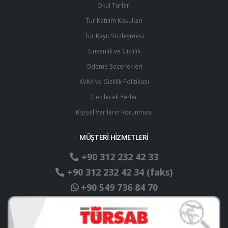
Okul Turları
Tur Katılım Koşulları
Tur Kayıt Sözleşmesi
Güvenlik ve Gizlilik
Ödeme Seçenekleri
KVKK ve Gizlilik Politikası
Gezilecek Yerler
Ki̇şi̇sel Verilerin Korunması
MÜŞTERİ HİZMETLERİ
+90 312 232 42 33
+90 312 232 42 34 (faks)
+90 549 736 84 70