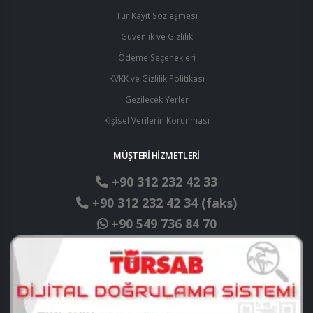
Tur Kayıt Sözleşmesi
Güvenlik ve Gizlilik
Ödeme Seçenekleri
KVKK ve Gizlilik Politikası
Gezilecek Yerler
Ki̇şi̇sel Verilerin Korunması
MÜŞTERİ HİZMETLERİ
+90 312 232 42 33
+90 312 232 42 34 (faks)
+90 549 736 84 70