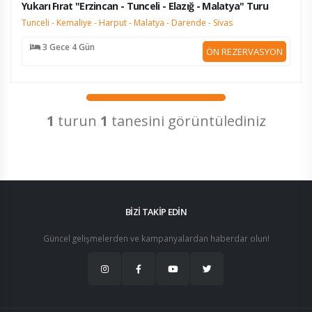
Yukarı Fırat "Erzincan - Tunceli - Elazığ - Malatya" Turu
Tunceli - Kemaliye - Harput - Malatya - Darende - Sivas
3 Gece 4 Gün
ÖN REZERVASYON
1
turun
1
tanesini görüntülediniz
BİZİ TAKİP EDİN
Güncel gelişmelerden ve kampanyalardan haberdar olun!